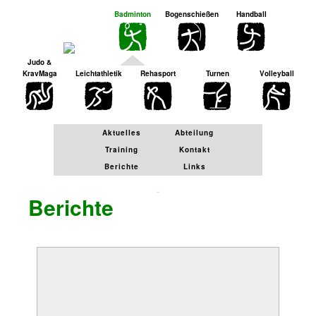
Zu
Badminton
Bogenschießen
Handball
den
Inhalten
gehen.
Judo &
KravMaga
Leichtathletik
Rehasport
Turnen
Volleyball
Aktuelles
Abteilung
Training
Kontakt
Berichte
Links
Berichte