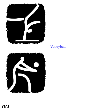
Volleyball
03