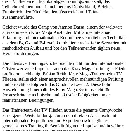
des TV Flieden ein hochkarätiges Trainingscamp statt, das
Teilnehmerinnen und Teilnehmer aus Deutschland, Belgien,
Frankreich, den Niederlanden, Österreich und Taiwan
zusammenführte.
Geleitet wurde das Camp von Amnon Darsa, einem der weltweit
anerkanntesten Krav Maga-Ausbilder. Mit jahrzehntelanger
Erfahrung und internationalem Renommee vermittelte er Techniken
aus dem P-, G- und E-Level, kombinierte realistische Szenarien mit
methodischem Aufbau und bot den Teilnehmenden täglich neue
Herausforderungen.
Die intensive Trainingswoche brachte nicht nur den internationalen
Gästen wertvolle Impulse – auch das Krav Maga Training in Flieden
profitierte nachhaltig. Fabian Reith, Krav Maga-Trainer beim TV
Flieden, stellte sich einer anspruchsvollen mehrstündigen Prüfung
und erreichte erfolgreich das Graduate Level 2. Diese hohe
Auszeichnung innerhalb des Krav Maga-Systems steht für
fortgeschrittene technische und taktische Fähigkeiten unter
realitätsnahen Bedingungen.
Das Trainerteam des TV Flieden nutzte die gesamte Campwoche
zur eigenen Weiterbildung. Durch den direkten Austausch mit
internationalen Expertinnen und Experten sowie tägliches
gemeinsames Training fließen künftig neue Impulse und bewährte