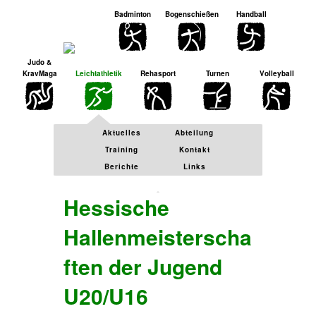
Zu
Badminton
Bogenschießen
Handball
den
Inhalten
gehen.
Judo &
KravMaga
Leichtathletik
Rehasport
Turnen
Volleyball
Aktuelles
Abteilung
Training
Kontakt
Berichte
Links
Hessische
Hallenmeisterscha
ften der Jugend
U20/U16