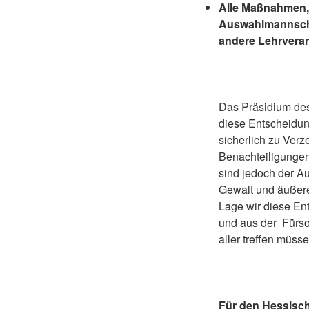
Alle Maßnahmen, 
Auswahlmannscha
andere Lehrverans
Das Präsidium des
diese Entscheidun
sicherlich zu Ver
Benachteiligunge
sind jedoch der Au
Gewalt und äußer
Lage wir diese En
und aus der Fürso
aller treffen müsse
Für den Hessisch