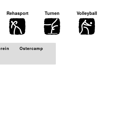
Rehasport
Turnen
Volleyball
erein
Ostercamp