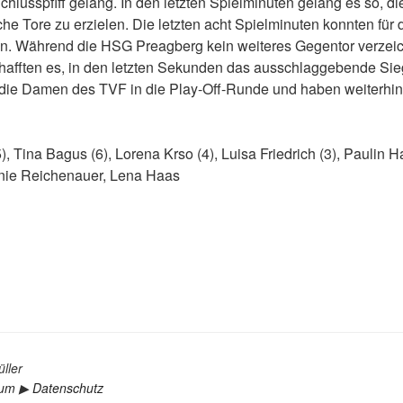
lusspfiff gelang. In den letzten Spielminuten gelang es so, d
he Tore zu erzielen. Die letzten acht Spielminuten konnten für 
n. Während die HSG Preagberg kein weiteres Gegentor verzeic
chafften es, in den letzten Sekunden das ausschlaggebende Sieg
 die Damen des TVF in die Play-Off-Runde und haben weiterhin 
), Tina Bagus (6), Lorena Krso (4), Luisa Friedrich (3), Paulin H
onie Reichenauer, Lena Haas
ller
sum
▶︎
Datenschutz