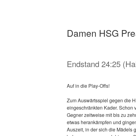
Zu
den
Inhalten
gehen.
Damen HSG Prea
Endstand 24:25 (Hal
Auf in die Play-Offs!
Zum Auswärtsspiel gegen die H
eingeschränkten Kader. Schon v
Gegner zeitweise mit bis zu ze
etwas herankämpfen und gingen m
Auszeit, in der sich die Mädels 