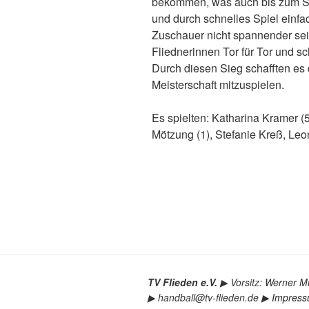
bekommen, was auch bis zum Sch
und durch schnelles Spiel einfac
Zuschauer nicht spannender sei
Fliednerinnen Tor für Tor und s
Durch diesen Sieg schafften es
Meisterschaft mitzuspielen.
Es spielten: Katharina Kramer (5
Mötzung (1), Stefanie Kreß, Le
TV Flieden e.V.
▶︎
Vorsitz: Werner Mü
▶︎
handball@tv-flieden.de
▶︎
Impres