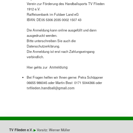
Verein zur Förderung des Handballsports TV Flieden
1912 e.V.
Raiffeisenbank im Fuldaer Land eG
IBAN: DE05 5306 2035 0002 1507 43
Die Anmeldung kann online ausgefüllt und dann
ausgedruckt werden.
Bitte unterschreiben Sie auch die
Datenschutzerklärung.
Die Anmeldung ist erst nach Zahlungseingang
verbindlich.
Hier gehts zur
Anmeldung
Bei Fragen helfen wir Ihnen gerne: Petra Schöppner
06655 986045 oder Martin Best 0171 5044366 oder
tvflieden.handball@gmail.com
TV Flieden e.V.
▶︎
Vorsitz: Werner Müller