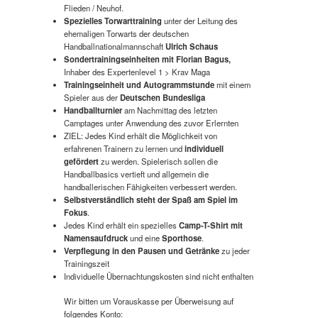
Flieden / Neuhof.
Spezielles Torwarttraining
unter der Leitung des
ehemaligen Torwarts der deutschen
Handballnationalmannschaft
Ulrich Schaus
Sondertrainingseinheiten mit Florian Bagus,
Inhaber des Expertenlevel 1 > Krav Maga
Trainingseinheit und Autogrammstunde
mit einem
Spieler aus der
Deutschen Bundesliga
Handballturnier
am Nachmittag des letzten
Camptages unter Anwendung des zuvor Erlernten
ZIEL: Jedes Kind erhält die Möglichkeit von
erfahrenen Trainern zu lernen und
individuell
gefördert
zu werden. Spielerisch sollen die
Handballbasics vertieft und allgemein die
handballerischen Fähigkeiten verbessert werden.
Selbstverständlich steht der Spaß am Spiel im
Fokus
.
Jedes Kind erhält ein spezielles
Camp-T-Shirt mit
Namensaufdruck
und eine
Sporthose
.
Verpflegung in den Pausen und Getränke
zu jeder
Trainingszeit
Individuelle Übernachtungskosten sind nicht enthalten
Wir bitten um Vorauskasse per Überweisung auf
folgendes Konto: