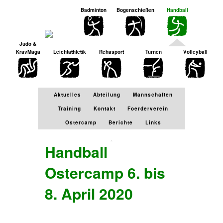
Zu
Badminton
Bogenschießen
Handball
den
Inhalten
gehen.
Judo &
KravMaga
Leichtathletik
Rehasport
Turnen
Volleyball
Aktuelles
Abteilung
Mannschaften
Training
Kontakt
Foerderverein
Ostercamp
Berichte
Links
Handball
Ostercamp 6. bis
8. April 2020