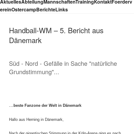
Aktuelles
Abteilung
Mannschaften
Training
Kontakt
Foerderv
erein
Ostercamp
Berichte
Links
Handball-WM – 5. Bericht aus
Dänemark
Süd - Nord - Gefälle in Sache "natürliche
Grundstimmung"...
…
beste Fanzone der Welt in Dänemark
Hallo aus Herning in Dänemark,
Nach der gigantischen Stimmung in der Köln-Arena ging es nach