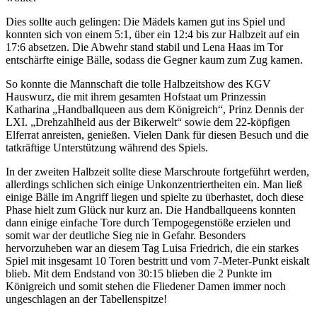
Dies sollte auch gelingen: Die Mädels kamen gut ins Spiel und
konnten sich von einem 5:1, über ein 12:4 bis zur Halbzeit auf ein
17:6 absetzen. Die Abwehr stand stabil und Lena Haas im Tor
entschärfte einige Bälle, sodass die Gegner kaum zum Zug kamen.
So konnte die Mannschaft die tolle Halbzeitshow des KGV
Hauswurz, die mit ihrem gesamten Hofstaat um Prinzessin
Katharina „Handballqueen aus dem Königreich“, Prinz Dennis der
LXI. „Drehzahlheld aus der Bikerwelt“ sowie dem 22-köpfigen
Elferrat anreisten, genießen. Vielen Dank für diesen Besuch und die
tatkräftige Unterstützung während des Spiels.
In der zweiten Halbzeit sollte diese Marschroute fortgeführt werden,
allerdings schlichen sich einige Unkonzentriertheiten ein. Man ließ
einige Bälle im Angriff liegen und spielte zu überhastet, doch diese
Phase hielt zum Glück nur kurz an. Die Handballqueens konnten
dann einige einfache Tore durch Tempogegenstöße erzielen und
somit war der deutliche Sieg nie in Gefahr. Besonders
hervorzuheben war an diesem Tag Luisa Friedrich, die ein starkes
Spiel mit insgesamt 10 Toren bestritt und vom 7-Meter-Punkt eiskalt
blieb. Mit dem Endstand von 30:15 blieben die 2 Punkte im
Königreich und somit stehen die Fliedener Damen immer noch
ungeschlagen an der Tabellenspitze!