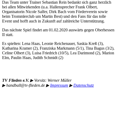
Das Team unter Trainer Sebastian Rein bedankt sich ganz herzlich
bei allen Mitwirkenden (u.a. Hallensprecher Frank Olbert,
Organisatorin Nicole Salfer, Dirk Bach vom Förderverein sowie
beim Trommlerclub um Martin Best) und den Fans für das tolle
Event und hofft auch in Zukunft auf zahlreiche Unterstützung.
Das nächste Spiel findet am 01.02.2020 auswärts gegen Oberhessen
II statt.
Es spielten: Lena Haas, Leonie Reichenauer, Saskia Kreß (3),
Katharina Kramer (2), Franziska Markmann (5/1), Tina Bagus (3/2),
Celine Olbert (3), Luisa Friedrich (10/5), Lea Darimond (2), Marion
Elm, Paulin Haas, Judith Schmidt (2)
TV Flieden e.V.
▶︎
Vorsitz: Werner Müller
▶︎
handball@tv-flieden.de
▶︎
Impressum
▶︎
Datenschutz