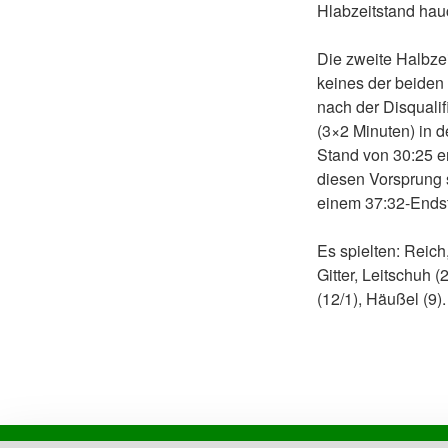
Hlabzeitstand hau
Die zweite Halbze
keines der beiden
nach der Disquali
(3×2 Minuten) in d
Stand von 30:25 e
diesen Vorsprung s
einem 37:32-Endst
Es spielten: Reich,
Gitter, Leitschuh (
(12/1), Häußel (9).