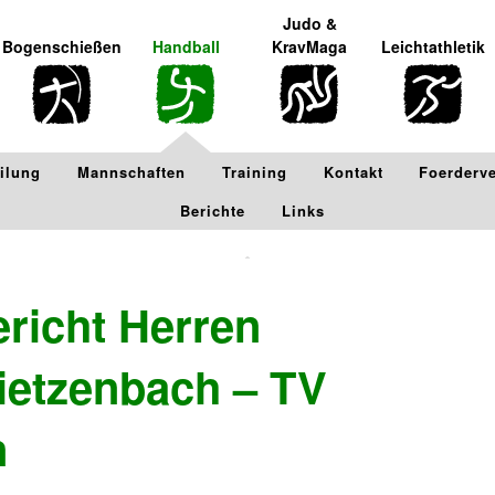
Judo &
Bogenschießen
Handball
KravMaga
Leichtathletik
ilung
Mannschaften
Training
Kontakt
Foerderv
Berichte
Links
ericht Herren
etzenbach – TV
n