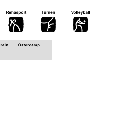
Rehasport
Turnen
Volleyball
erein
Ostercamp