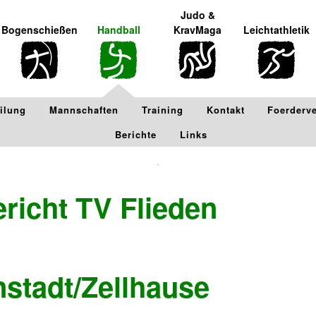
Judo &
Bogenschießen
Handball
KravMaga
Leichtathletik
ilung
Mannschaften
Training
Kontakt
Foerderv
Berichte
Links
ericht TV Flieden
nstadt/Zellhause