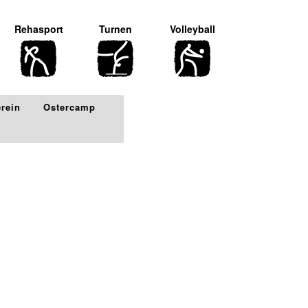
Rehasport
Turnen
Volleyball
erein
Ostercamp