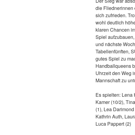
Der Sieg war absol
die Fliednerinnen 
sich zufrieden. T
wohl deutlich höhe
klaren Chancen im 
Spiel aufzubauen, 
und nächste Woch
Tabellenfünften, S
gutes Spiel zu ma
Handballqueens be
Uhrzeit den Weg i
Mannschaft zu unt
Es spielten: Lena 
Kamer (10/2), Tina
(1), Lea Darimond 
Kathrin Auth, Laur
Luca Pappert (2)