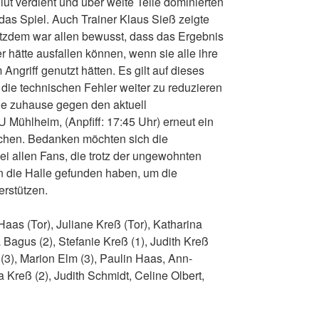
ut verdient und über weite Teile dominierten
das Spiel. Auch Trainer Klaus Sieß zeigte
rotzdem war allen bewusst, dass das Ergebnis
r hätte ausfallen können, wenn sie alle ihre
Angriff genutzt hätten. Es gilt auf dieses
die technischen Fehler weiter zu reduzieren
e zuhause gegen den aktuell
U Mühlheim, (Anpfiff: 17:45 Uhr) erneut ein
chen. Bedanken möchten sich die
i allen Fans, die trotz der ungewohnten
n die Halle gefunden haben, um die
erstützen.
Haas (Tor), Juliane Kreß (Tor), Katharina
 Bagus (2), Stefanie Kreß (1), Judith Kreß
(3), Marion Elm (3), Paulin Haas, Ann-
a Kreß (2), Judith Schmidt, Celine Olbert,